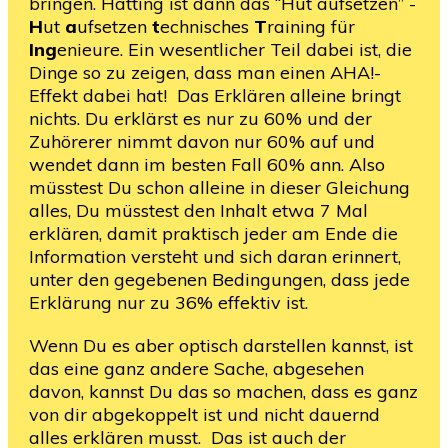
bringen. Hatting ist dann das “Hut aufsetzen” -
H
ut
a
ufsetzen
t
echnisches
T
raining für
Ing
enieure. Ein wesentlicher Teil dabei ist, die
Dinge so zu zeigen, dass man einen AHA!-
Effekt dabei hat! Das Erklären alleine bringt
nichts. Du erklärst es nur zu 60% und der
Zuhörerer nimmt davon nur 60% auf und
wendet dann im besten Fall 60% ann. Also
müsstest Du schon alleine in dieser Gleichung
alles, Du müsstest den Inhalt etwa 7 Mal
erklären, damit praktisch jeder am Ende die
Information versteht und sich daran erinnert,
unter den gegebenen Bedingungen, dass jede
Erklärung nur zu 36% effektiv ist.
Wenn Du es aber optisch darstellen kannst, ist
das eine ganz andere Sache, abgesehen
davon, kannst Du das so machen, dass es ganz
von dir abgekoppelt ist und nicht dauernd
alles erklären musst. Das ist auch der